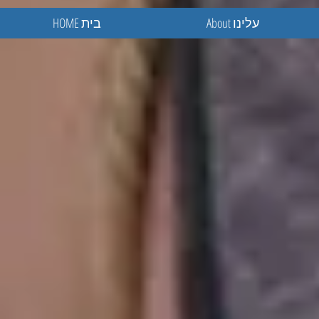
About עלינו
HOME בית